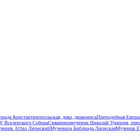
иада Константинопольская, дева, диакониса
Преподобная Евпрак
V Вселенского Собора
Священномученик Николай Удинцев, пре
ченик Аттал Лионский
Мученица Библиада Лионская
Мученик Е