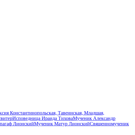
сия Константинопольская, Тавеннская, Младшая,
свитер
Исповедница Ираида Тихова
Мученик Александр
пагаф Лионский
Мученик Матур Лионский
Священномученик