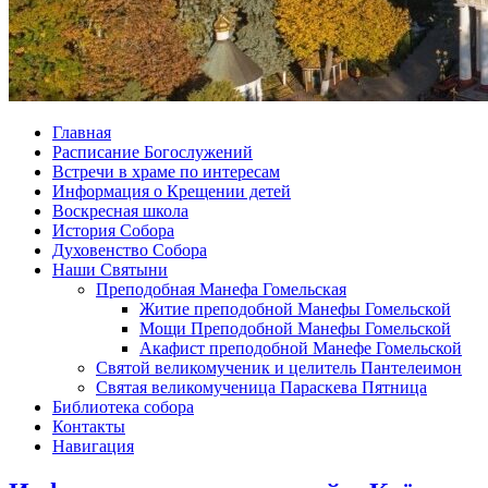
Главная
Расписание Богослужений
Встречи в храме по интересам
Информация о Крещении детей
Воскресная школа
История Собора
Духовенство Собора
Наши Святыни
Преподобная Манефа Гомельская
Житие преподобной Манефы Гомельской
Мощи Преподобной Манефы Гомельской
Акафист преподобной Манефе Гомельской
Святой великомученик и целитель Пантелеимон
Святая великомученица Параскева Пятница
Библиотека собора
Контакты
Навигация