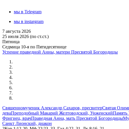
мы в Telegram
мы в instargram
7 августа 2026
25 июля 2026 (по ст.ст.)
Пятница
Седмица 10-я по Пятидесятнице
Успение праведной Анны, матери Пресвятой Богородицы
Священномученик Александр Сахаров, пресвитер
Святая Олимп
дева
Преподобный Макарий Желтоводский, Унженский
Память 
Фригиец, врач
Праведная Анна, мать Пресвятой Богородицы
Му
Санкт Лионский, диакон
2Кор.1:12-20, Мф.22:23–33, Гал.4:22–31, Лк.8:16–21