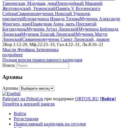
Тавеннская, Младшая, дева
Преподобный Макарий
Желтоводский, Унженский
Память V Вселенского
Собора
Священномученик Николай Удинцев,
пресвитер
Исповедница Ираида Тихова
Мученик Александр
Фригиец, врач
Праведная Анна, мать Пресвятой
Богородицы
Мученик Аттал Лионский
Мученица Библиада
Лионская
Мученик Епагаф Лионский
Мученик Матур
Лионский
Священномученик Санкт Лионский, диакон
2Кор.1:12-20, Мф.22:23–33, Гал.4:22–31, Лк.8:16–21
Мысли Феофана Затворника
подробнее
Полная версия православного календаря
Поиск
Архивы
Архивы
Работает на Prihod.ru
при поддержке
ORTOX.RU
[
Войти
]
Перейти к верхней панели
Войти
Регистрация
Православный календарь на сегодня