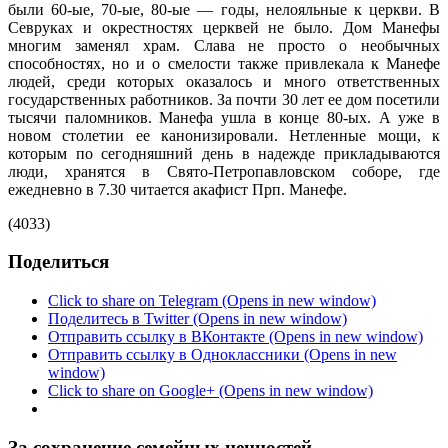
были 60-ые, 70-ые, 80-ые — годы, нелояльные к церкви. В
Севруках и окрестностях церквей не было. Дом Манефы
многим заменял храм. Слава не просто о необычных
способностях, но и о смелости также привлекала к Манефе
людей, среди которых оказалось и много ответственных
государственных работников. За почти 30 лет ее дом посетили
тысячи паломников. Манефа ушла в конце 80-ых. А уже в
новом столетии ее канонизировали. Нетленные мощи, к
которым по сегодняшний день в надежде прикладываются
люди, хранятся в Свято-Петропавловском соборе, где
ежедневно в 7.30 читается акафист Прп. Манефе.
(4033)
Поделиться
Click to share on Telegram (Opens in new window)
Поделитесь в Twitter (Opens in new window)
Отправить ссылку в ВКонтакте (Opens in new window)
Отправить ссылку в Одноклассники (Opens in new
window)
Click to share on Google+ (Opens in new window)
За сохранение семейных ценностей