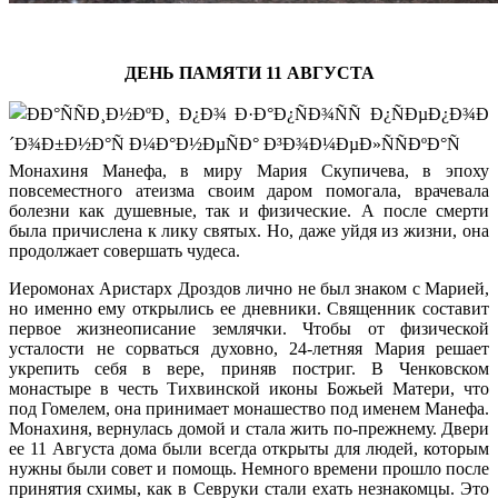
ДЕНЬ ПАМЯТИ 11 АВГУСТА
Монахиня Манефа, в миру Мария Скупичева, в эпоху
повсеместного атеизма своим даром помогала, врачевала
болезни как душевные, так и физические. А после смерти
была причислена к лику святых. Но, даже уйдя из жизни, она
продолжает совершать чудеса.
Иеромонах Аристарх Дроздов лично не был знаком с Марией,
но именно ему открылись ее дневники. Священник составит
первое жизнеописание землячки. Чтобы от физической
усталости не сорваться духовно, 24-летняя Мария решает
укрепить себя в вере, приняв постриг. В Ченковском
монастыре в честь Тихвинской иконы Божьей Матери, что
под Гомелем, она принимает монашество под именем Манефа.
Монахиня, вернулась домой и стала жить по-прежнему. Двери
ее 11 Августа
дома были всегда открыты для людей, которым
нужны были совет и помощь. Немного времени прошло после
принятия схимы, как в Севруки стали ехать незнакомцы. Это