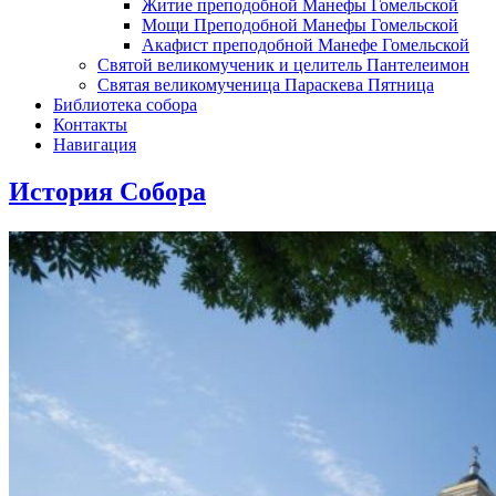
Житие преподобной Манефы Гомельской
Мощи Преподобной Манефы Гомельской
Акафист преподобной Манефе Гомельской
Святой великомученик и целитель Пантелеимон
Святая великомученица Параскева Пятница
Библиотека собора
Контакты
Навигация
История Собора