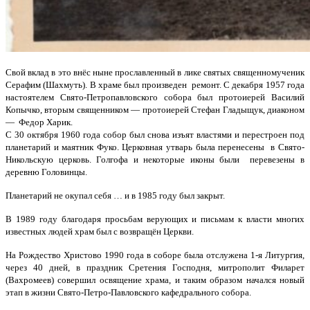
Свой вклад в это внёс ныне прославленный в лике святых священномученик
Серафим (Шахмуть). В храме был произведен ремонт.
С декабря 1957 года
настоятелем Свято-Петропавловского собора был протоиерей Василий
Копычко, вторым священником — протоиерей Стефан Гладыщук, диаконом
—
Федор Харик.
С 30 октября 1960 года собор был снова изъят властями и перестроен под
планетарий и маятник Фуко. Церковная утварь была перенесены в Свято-
Никольскую церковь. Голгофа и некоторые иконы были перевезены в
деревню Головинцы.
Планетарий не окупал себя … и в 1985 году был закрыт.
В 1989 году благодаря просьбам верующих и письмам к власти многих
известных людей храм был с возвращён Церкви.
На Рождество Христово 1990 года в соборе была отслужена 1-я Литургия,
через 40 дней, в праздник Сретения Господня, митрополит Филарет
(Вахромеев) совершил освящение храма, и таким образом начался новый
этап в жизни Свято-Петро-Павловского кафедрального собора.