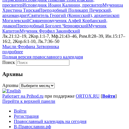
пресвитер
Исповедник Иоанн Калинин, пресвитер
Мученица
Христина Тирская
Преподобный Поликарп Печерский,
архимандрит
Святитель Георгий (Конисский), архиепископ
Могилевский
Священномученик Алфей Корбанский,
диакон
Преподобный Боголеп Черноярский
Мученик
Капитон
Мученик Феофил Закинфский
Лк.21:12–19, 2Кор.1:1-7, Мф.21:43–46, Рим.8:28–39, Ин.15:17–
16:2, 2Кор.6:1-10, Лк.7:36–50
Мысли Феофана Затворника
подробнее
Полная версия православного календаря
Поиск
Архивы
Архивы
Работает на Prihod.ru
при поддержке
ORTOX.RU
[
Войти
]
Перейти к верхней панели
Войти
Регистрация
Православный календарь на сегодня
В-Православии.рф