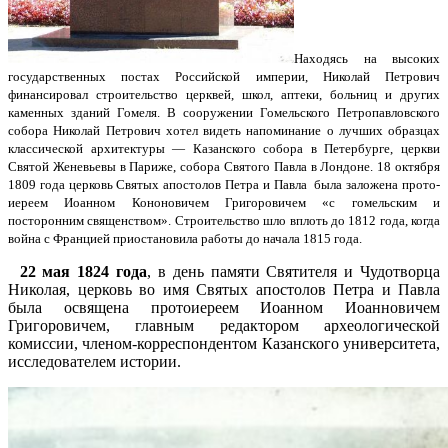
Находясь на высоких
государственных постах Российской империи, Николай Петрович
финансировал строи­тельство церквей, школ, аптеки,
больниц и других
каменных зданий Гомеля. В сооружении Гомельского Петропавловского
собора Николай Петрович хотел видеть напоминание
о лучших образцах
классической архитектуры — Казанского собора в Петербурге, церкви
Святой Женевьевы в Париже, собора Святого
Павла в Лондоне.
18 октября
1809 года церковь Святых апостолов Петра и Павла была заложена прото­
иереем Иоанном Кононовичем Григоровичем «с гомельским и
посторонним священством». Строительство шло вплоть до 1812 года, когда
война с Францией приостановила работы до
начала 1815 года.
22 мая 1824 года
, в день памяти Святителя и Чудотворца
Николая, церковь во имя Святых апостолов Петра и Павла
была освящена протоиереем Иоанном Иоанновичем
Григоровичем, главным редактором археологической
комиссии, членом-корреспондентом Казанского университета,
исследователем истории.