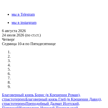
мы в Telegram
мы в instargram
6 августа 2026
24 июля 2026 (по ст.ст.)
Четверг
Седмица 10-я по Пятидесятнице
Благоверный князь Борис (в Крещении Роман),
страстотерпец
Благоверный князь Глеб (в Крещении Давид),
страстотерпец
Преподобный Далмат Исетский,
Пермский
Исповедник Николай Понгильский,