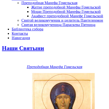
Преподобная Манефа Гомельская
Житие преподобной Манефы Гомельской
Мощи Преподобной Манефы Гомельской
Акафист преподобной Манефе Гомельской
Святой великомученик и целитель Пантелеимон
Святая великомученица Параскева Пятница
Библиотека собора
Контакты
Навигация
Наши Святыни
Преподобная Манефа Гомельская