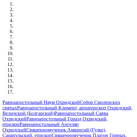
Равноапостольный Наум Охридский
Собор Смоленских
святых
Равноапостольный Климент, архиепископ Охридский,
Величский (Болгарский)
Равноапостольный Савва
Охридский
Равноапостольный Горазд Охридский,
епископ
Равноапостольный Ангеляр
Охридский
Священномученик Амвросий (Гудко),
Сарапульский, епископ
Священномученик Платон Горных,