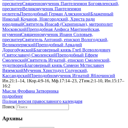
пресвитер
Священномученик Пантелеимон Богоявленский,
пресвитер
Великомученик Пантелеимон
целитель
Преподобный Герман Аляскинский
Блаженный
Николай Кочанов, Новгородский, Христа ради
юродивый
Святитель Иоасаф (Скрипицын), митрополит
Московский
Преподобная Анфиса Мантинейская,
игумения
Священномученик Иоанн Соловьев,
пресвитер
Святитель Антоний, епископ Вологодский,
Великопермский
Преподобный Аркадий
Дорогобужский
Благоверный князь Глеб Всеволодович
(Святославич) Смоленский
Преподобный Ефрем
Смоленский
Святитель Игнатий, епископ Смоленский,
чудотворец
Благоверный князь Симеон Мстиславич
Вяземский
Мученик Христодул Солунский,
Кассандрский
Преподобномученик Игнатий Яблочинсий
Ин.21:1–14, 1Кор.4:9-16, Мф.17:14–23, 2Тим.2:1-10, Ин.15:17–
16:2
Мысли Феофана Затворника
подробнее
Полная версия православного календаря
Поиск
Архивы