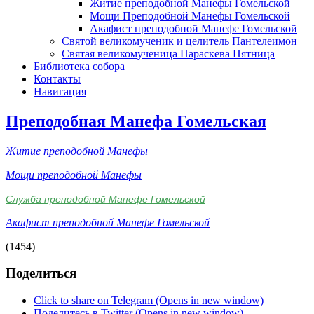
Житие преподобной Манефы Гомельской
Мощи Преподобной Манефы Гомельской
Акафист преподобной Манефе Гомельской
Святой великомученик и целитель Пантелеимон
Святая великомученица Параскева Пятница
Библиотека собора
Контакты
Навигация
Преподобная Манефа Гомельская
Житие преподобной Манефы
Мощи преподобной Манефы
Служба преподобной Манефе Гомельской
Акафист преподобной Манефе Гомельской
(1454)
Поделиться
Click to share on Telegram (Opens in new window)
Поделитесь в Twitter (Opens in new window)