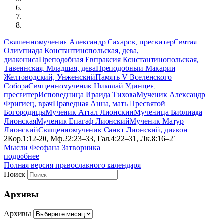
Священномученик Александр Сахаров, пресвитер
Святая
Олимпиада Константинопольская, дева,
диакониса
Преподобная Евпраксия Константинопольская,
Тавеннская, Младшая, дева
Преподобный Макарий
Желтоводский, Унженский
Память V Вселенского
Собора
Священномученик Николай Удинцев,
пресвитер
Исповедница Ираида Тихова
Мученик Александр
Фригиец, врач
Праведная Анна, мать Пресвятой
Богородицы
Мученик Аттал Лионский
Мученица Библиада
Лионская
Мученик Епагаф Лионский
Мученик Матур
Лионский
Священномученик Санкт Лионский, диакон
2Кор.1:12-20, Мф.22:23–33, Гал.4:22–31, Лк.8:16–21
Мысли Феофана Затворника
подробнее
Полная версия православного календаря
Поиск
Архивы
Архивы